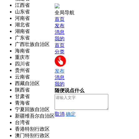
江西省
山东省
全局导航
河南省
首页
湖北省
发布
湖南省
消息
广东省
我的
广西壮族自治区
首页
海南省
分类
重庆市
四川省
贵州省
发布
云南省
消息
西藏自治区
我的
陕西省
随便说点什么
甘肃省
青海省
宁夏回族自治区
取消
确定
新疆维吾尔自治区
台湾省
香港特别行政区
澳门特别行政区