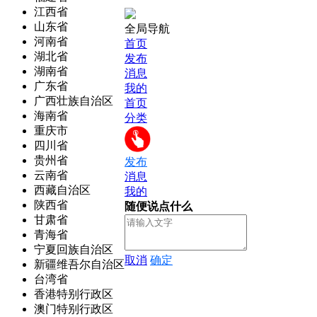
江西省
山东省
全局导航
河南省
首页
湖北省
发布
湖南省
消息
广东省
我的
广西壮族自治区
首页
海南省
分类
重庆市
四川省
贵州省
发布
云南省
消息
西藏自治区
我的
陕西省
随便说点什么
甘肃省
青海省
宁夏回族自治区
取消
确定
新疆维吾尔自治区
台湾省
香港特别行政区
澳门特别行政区