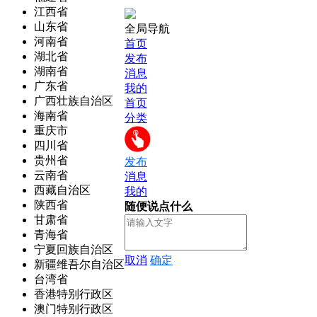
江西省
山东省
全局导航
河南省
首页
湖北省
发布
湖南省
消息
广东省
我的
广西壮族自治区
首页
海南省
分类
重庆市
四川省
贵州省
发布
云南省
消息
西藏自治区
我的
陕西省
随便说点什么
甘肃省
青海省
宁夏回族自治区
取消
确定
新疆维吾尔自治区
台湾省
香港特别行政区
澳门特别行政区