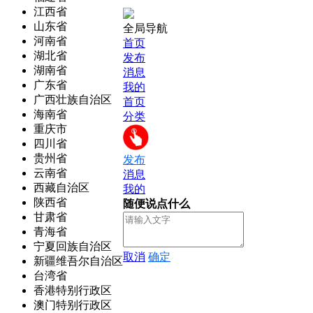
江西省
山东省
全局导航
河南省
首页
湖北省
发布
湖南省
消息
广东省
我的
广西壮族自治区
首页
海南省
分类
重庆市
四川省
贵州省
发布
云南省
消息
西藏自治区
我的
陕西省
随便说点什么
甘肃省
青海省
宁夏回族自治区
取消
确定
新疆维吾尔自治区
台湾省
香港特别行政区
澳门特别行政区