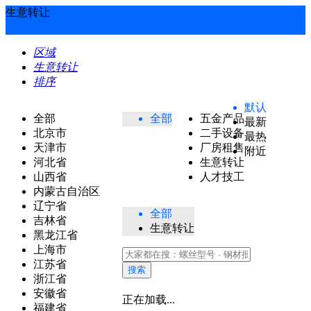
生意转让
区域
生意转让
排序
默认
全部
全部
五金产品
最新
北京市
二手设备
最热
天津市
厂房租售
附近
河北省
生意转让
山西省
人才技工
内蒙古自治区
辽宁省
全部
吉林省
生意转让
黑龙江省
上海市
江苏省
搜索
浙江省
安徽省
正在加载...
福建省