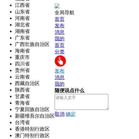
江西省
山东省
全局导航
河南省
首页
湖北省
发布
湖南省
消息
广东省
我的
广西壮族自治区
首页
海南省
分类
重庆市
四川省
贵州省
发布
云南省
消息
西藏自治区
我的
陕西省
随便说点什么
甘肃省
青海省
宁夏回族自治区
取消
确定
新疆维吾尔自治区
台湾省
香港特别行政区
澳门特别行政区