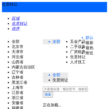
生意转让
区域
生意转让
排序
默认
全部
全部
五金产品
最新
北京市
二手设备
最热
天津市
厂房租售
附近
河北省
生意转让
山西省
人才技工
内蒙古自治区
辽宁省
全部
吉林省
生意转让
黑龙江省
上海市
江苏省
搜索
浙江省
安徽省
正在加载...
福建省