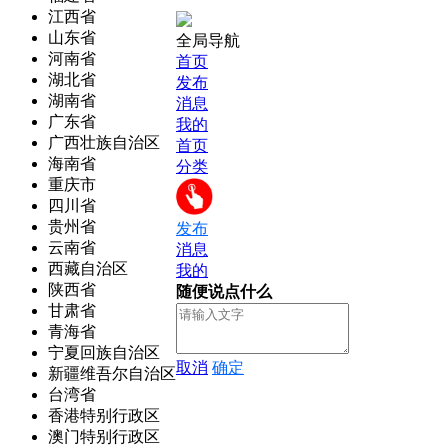
江西省
山东省
全局导航
河南省
首页
湖北省
发布
湖南省
消息
广东省
我的
广西壮族自治区
首页
海南省
分类
重庆市
四川省
贵州省
发布
云南省
消息
西藏自治区
我的
陕西省
随便说点什么
甘肃省
青海省
宁夏回族自治区
取消
确定
新疆维吾尔自治区
台湾省
香港特别行政区
澳门特别行政区