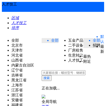
人才技工
区域
人才技工
排序
默
全部
全部
五金产品
全部
认
北京市
二手设备
招聘
最
天津市
厂房租售
新
河北省
生意转让
最热
山西省
人才技工
附近
内蒙古自治区
辽宁省
吉林省
搜索
黑龙江省
上海市
正在加载...
江苏省
浙江省
安徽省
全局导航
福建省