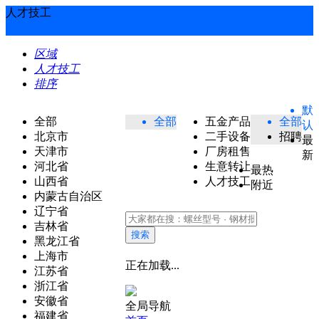
人才技工
区域
人才技工
排序
默
全部
全部
五金产品
全部
认
北京市
二手设备
招聘
最
天津市
厂房租售
新
河北省
生意转让
最热
山西省
人才技工
附近
内蒙古自治区
辽宁省
吉林省
搜索
黑龙江省
上海市
正在加载...
江苏省
浙江省
安徽省
全局导航
福建省