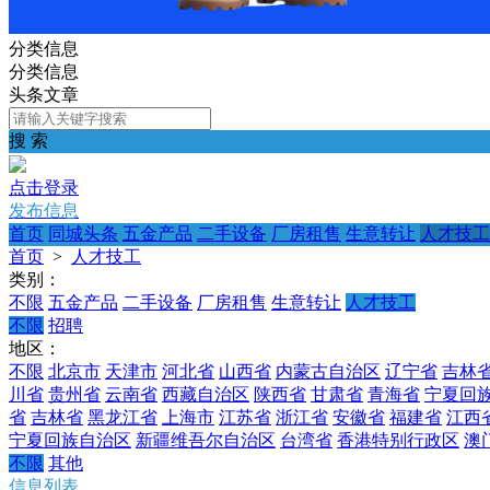
分类信息
分类信息
头条文章
搜 索
点击登录
发布信息
首页
同城头条
五金产品
二手设备
厂房租售
生意转让
人才技工
首页
>
人才技工
类别：
不限
五金产品
二手设备
厂房租售
生意转让
人才技工
不限
招聘
地区：
不限
北京市
天津市
河北省
山西省
内蒙古自治区
辽宁省
吉林
川省
贵州省
云南省
西藏自治区
陕西省
甘肃省
青海省
宁夏回
省
吉林省
黑龙江省
上海市
江苏省
浙江省
安徽省
福建省
江西
宁夏回族自治区
新疆维吾尔自治区
台湾省
香港特别行政区
澳
不限
其他
信息列表